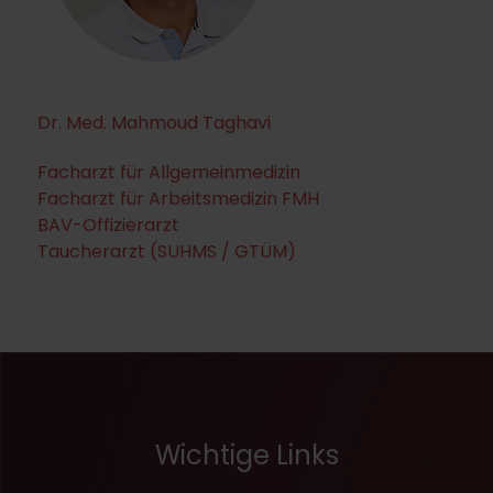
Dr. Med. Mahmoud Taghavi
Facharzt für Allgemeinmedizin
Facharzt für Arbeitsmedizin FMH
BAV-Offizierarzt
Taucherarzt (SUHMS / GTÜM)
Wichtige Links