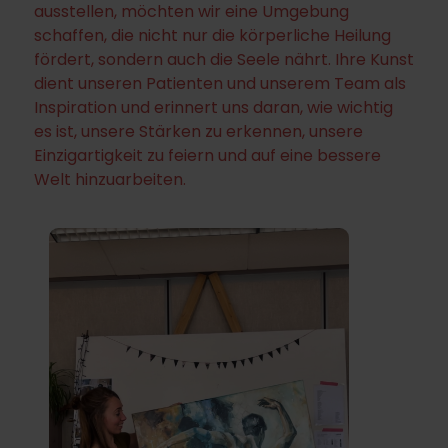
ausstellen, möchten wir eine Umgebung
schaffen, die nicht nur die körperliche Heilung
fördert, sondern auch die Seele nährt. Ihre Kunst
dient unseren Patienten und unserem Team als
Inspiration und erinnert uns daran, wie wichtig
es ist, unsere Stärken zu erkennen, unsere
Einzigartigkeit zu feiern und auf eine bessere
Welt hinzuarbeiten.