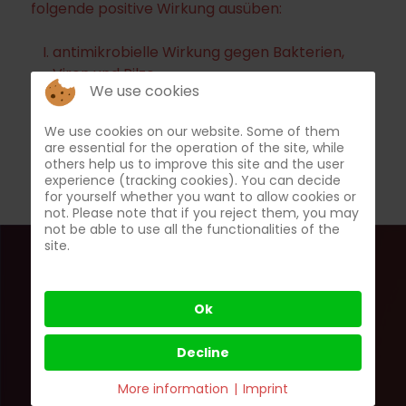
folgende positive Wirkung ausüben:
antimikrobielle Wirkung gegen Bakterien,
Viren und Pilze
We use cookies
durchblutungsfördernde und revitalisierende
Wirkung
We use cookies on our website. Some of them
Aktivierung des körpereigenen
are essential for the operation of the site, while
Immunsystems (Abwehrkräfte)
others help us to improve this site and the user
experience (tracking cookies). You can decide
for yourself whether you want to allow cookies or
not. Please note that if you reject them, you may
not be able to use all the functionalities of the
site.
Wichtige Links
Ok
Decline
Home
Family Medicine
More information
|
Imprint